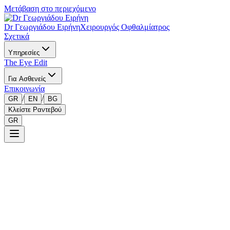
Μετάβαση στο περιεχόμενο
Dr Γεωργιάδου Ειρήνη
Χειρουργός Οφθαλμίατρος
Σχετικά
Υπηρεσίες
The Eye Edit
Για Ασθενείς
Επικοινωνία
/
/
GR
EN
BG
Κλείστε Ραντεβού
GR